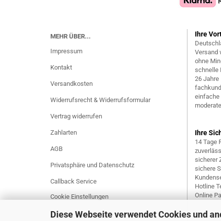
Ihre Vor
MEHR ÜBER...
Deutschl
Impressum
Versand 
ohne Min
Kontakt
schnelle 
26 Jahre
Versandkosten
fachkund
einfache
Widerrufsrecht & Widerrufsformular
moderate
Vertrag widerrufen
Zahlarten
Ihre Sic
14 Tage 
AGB
zuverläs
sicherer
Privatsphäre und Datenschutz
sichere 
Kundense
Callback Service
Hotline Te
Online P
Cookie Einstellungen
Diese Webseite verwendet Cookies und an