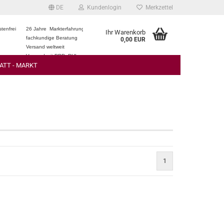
DE
Kundenlogin
Merkzettel
tenfrei
26 Jahre Markterfahrung
Ihr Warenkorb
fachkundige Beratung
0,00 EUR
Versand weltweit
Versand mit DPD, DHL
ATT - MARKT
1