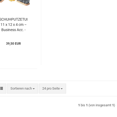
SCHUHPUTZETUI
11 x 12 x 4 cm –
Business Acc. -
Esquire
(ESba615133)
39,50 EUR
Sortieren nach
pro Seite
Sortieren nach
24 pro Seite
1
bis
1
(von insgesamt
1
)