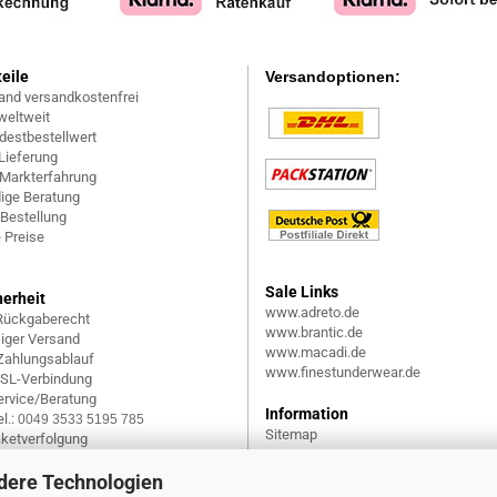
teile
Versandoptionen:
and versandkostenfrei
weltweit
destbestellwert
Lieferung
 Markterfahrung
ige Beratung
 Bestellung
 Preise
Sale Links
herheit
www.adreto.de
Rückgaberecht
www.brantic.de
siger Versand
www.macadi.de
 Zahlungsablauf
www.finestunderwear.de
SSL-Verbindung
rvice/Beratung
Information
l.:
0049 3533 5195 785
Sitemap
aketverfolgung
dere Technologien