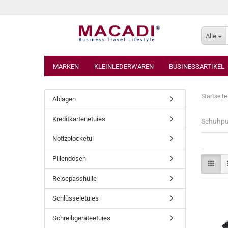
Alle
MARKEN
KLEINLEDERWAREN
BUSINESSARTIKEL
Startseite
Ablagen
Kreditkartenetuies
Schuhpu
Notizblocketui
Pillendosen
Reisepasshülle
Schlüsseletuies
Schreibgeräteetuies