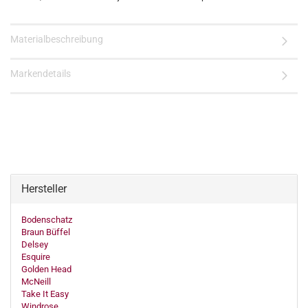
Materialbeschreibung
Markendetails
Hersteller
Bodenschatz
Braun Büffel
Delsey
Esquire
Golden Head
McNeill
Take It Easy
Windrose