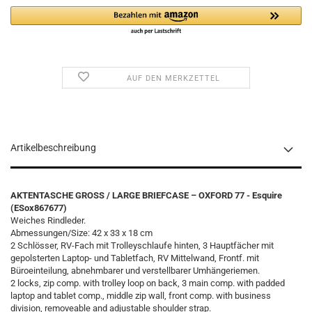
AUF DEN MERKZETTEL
Artikelbeschreibung
AKTENTASCHE GROSS / LARGE BRIEFCASE – OXFORD 77 - Esquire
(ESox867677)
Weiches Rindleder.
Abmessungen/Size: 42 x 33 x 18 cm
2 Schlösser, RV-Fach mit Trolleyschlaufe hinten, 3 Hauptfächer mit
gepolsterten Laptop- und Tabletfach, RV Mittelwand, Frontf. mit
Büroeinteilung, abnehmbarer und verstellbarer Umhängeriemen.
2 locks, zip comp. with trolley loop on back, 3 main comp. with padded
laptop and tablet comp., middle zip wall, front comp. with business
division, removeable and adjustable shoulder strap.