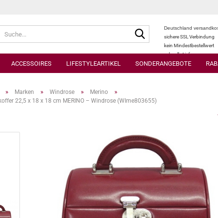
Suche...
Deutschland versandkos
sichere SSL Verbindung
kein Mindestbestellwert
schnelle Lieferung
ACCESSOIRES
LIFESTYLEARTIKEL
SONDERANGEBOTE
RAB
»
»
»
»
Marken
Windrose
Merino
offer 22,5 x 18 x 18 cm MERINO – Windrose (WIme803655)