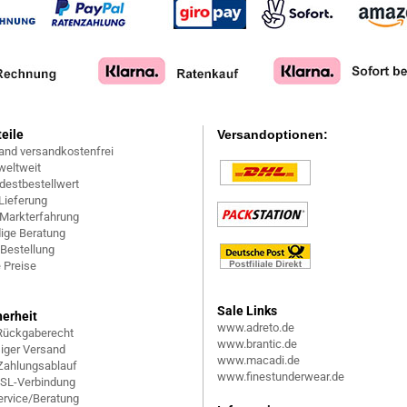
teile
Versandoptionen:
and versandkostenfrei
weltweit
destbestellwert
Lieferung
 Markterfahrung
ige Beratung
 Bestellung
 Preise
Sale Links
herheit
www.adreto.de
Rückgaberecht
www.brantic.de
siger Versand
www.macadi.de
 Zahlungsablauf
www.finestunderwear.de
SSL-Verbindung
rvice/Beratung