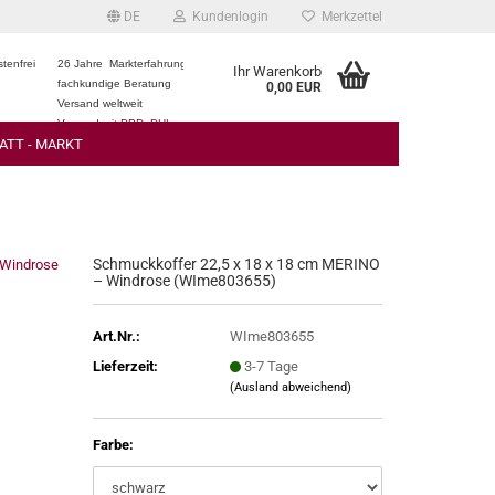
DE
Kundenlogin
Merkzettel
tenfrei
26 Jahre Markterfahrung
Ihr Warenkorb
fachkundige Beratung
0,00 EUR
Versand weltweit
Versand mit DPD, DHL
ATT - MARKT
Schmuckkoffer 22,5 x 18 x 18 cm MERINO
Windrose
– Windrose (WIme803655)
Art.Nr.:
WIme803655
Lieferzeit:
3-7 Tage
(Ausland abweichend)
Farbe: