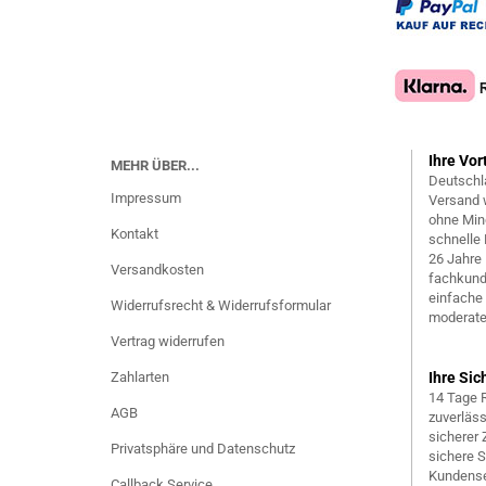
Ihre Vor
MEHR ÜBER...
Deutschl
Impressum
Versand 
ohne Min
Kontakt
schnelle 
26 Jahre
Versandkosten
fachkund
einfache
Widerrufsrecht & Widerrufsformular
moderate
Vertrag widerrufen
Zahlarten
Ihre Sic
14 Tage 
AGB
zuverläs
sicherer
Privatsphäre und Datenschutz
sichere 
Kundense
Callback Service