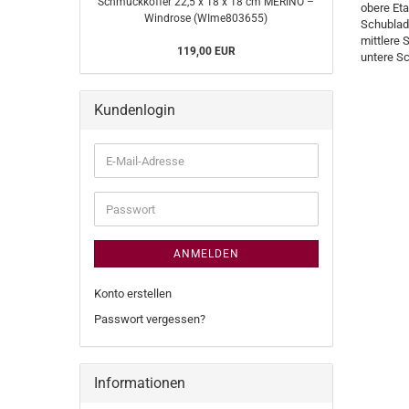
Schmuckkoffer 22,5 x 18 x 18 cm MERINO –
obere Eta
Windrose (WIme803655)
Schublade
mittlere 
119,00 EUR
untere S
Kundenlogin
E-
Mail-
Adresse
Passwort
ANMELDEN
Konto erstellen
Passwort vergessen?
Informationen