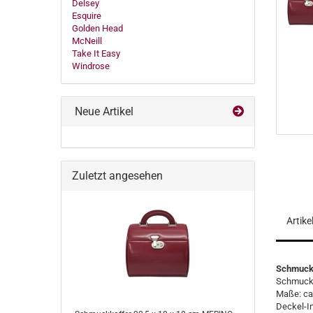
Delsey
Esquire
Golden Head
McNeill
Take It Easy
Windrose
Neue Artikel
Zuletzt angesehen
Artik
Schmuck
Schmuckk
Maße: ca.
Deckel-In