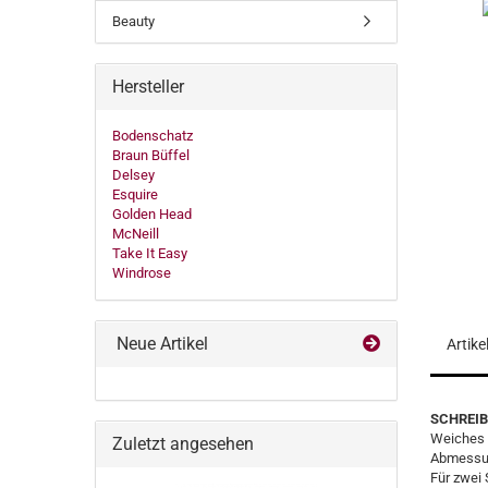
Beauty
Hersteller
Bodenschatz
Braun Büffel
Delsey
Esquire
Golden Head
McNeill
Take It Easy
Windrose
Neue Artikel
Artik
SCHREIBG
Weiches 
Zuletzt angesehen
Abmessun
Für zwei 