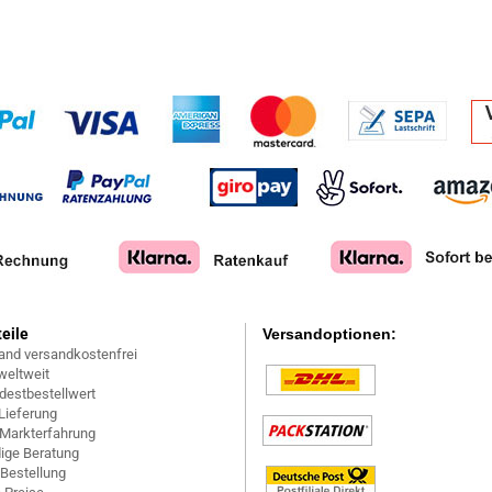
teile
Versandoptionen:
and versandkostenfrei
weltweit
destbestellwert
Lieferung
 Markterfahrung
ige Beratung
 Bestellung