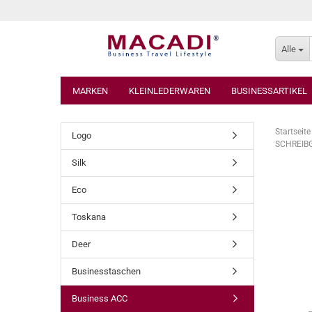
Alle
MARKEN
KLEINLEDERWAREN
BUSINESSARTIKEL
Startseite
Logo
SCHREIBGE
Silk
Eco
Toskana
Deer
Businesstaschen
Business ACC