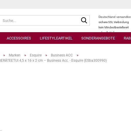
Suche...
Deutschland versandkos
sichere SSL Verbindung
kein Mindestbestellwert
schnelle Lieferung
ACCESSOIRES
LIFESTYLEARTIKEL
SONDERANGEBOTE
RAB
»
»
»
»
Marken
Esquire
Business ACC
RÄTEETUI 4,5 x 16 x 2 cm – Business Acc. - Esquire (ESba300990)