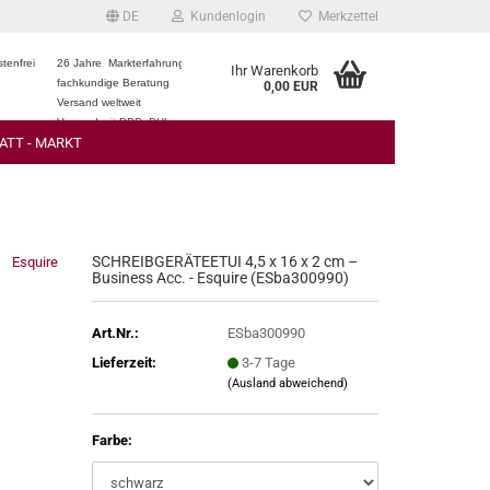
DE
Kundenlogin
Merkzettel
tenfrei
26 Jahre Markterfahrung
Ihr Warenkorb
fachkundige Beratung
0,00 EUR
Versand weltweit
Versand mit DPD, DHL
ATT - MARKT
SCHREIBGERÄTEETUI 4,5 x 16 x 2 cm –
Esquire
Business Acc. - Esquire (ESba300990)
Art.Nr.:
ESba300990
Lieferzeit:
3-7 Tage
(Ausland abweichend)
Farbe: