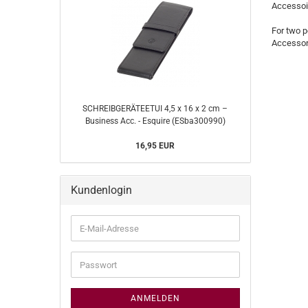
Accessoir
For two p
Accessori
SCHREIBGERÄTEETUI 4,5 x 16 x 2 cm –
Business Acc. - Esquire (ESba300990)
16,95 EUR
Kundenlogin
E-
Mail-
Adresse
Passwort
ANMELDEN