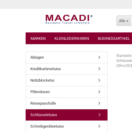
Alle
MARKEN
KLEINLEDERWAREN
BUSINESSARTIKEL
Startseite
Ablagen
Schlüssel
(GHcc503
Kreditkartenetuies
Notizblocketui
Pillendosen
Reisepasshülle
Schlüsseletuies
Schreibgeräteetuies