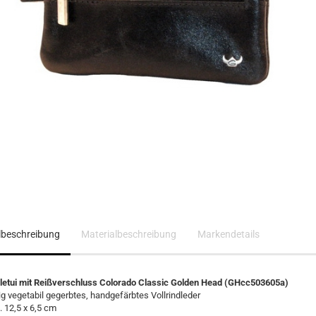
elbeschreibung
Materialbeschreibung
Markendetails
letui mit Reißverschluss Colorado Classic Golden Head (GHcc503605a)
 vegetabil gegerbtes, handgefärbtes Vollrindleder
 12,5 x 6,5 cm