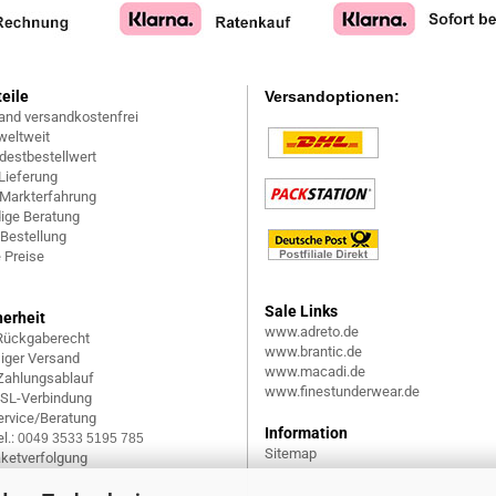
teile
Versandoptionen:
and versandkostenfrei
weltweit
destbestellwert
Lieferung
 Markterfahrung
ige Beratung
 Bestellung
 Preise
Sale Links
herheit
www.adreto.de
Rückgaberecht
www.brantic.de
siger Versand
www.macadi.de
 Zahlungsablauf
www.finestunderwear.de
SSL-Verbindung
rvice/Beratung
Information
l.:
0049 3533 5195 785
Sitemap
aketverfolgung