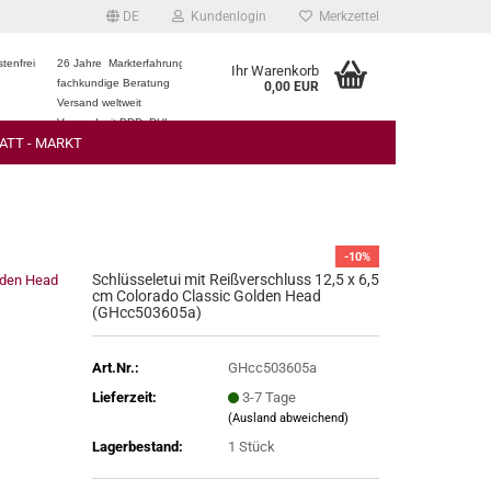
DE
Kundenlogin
Merkzettel
tenfrei
26 Jahre Markterfahrung
Ihr Warenkorb
fachkundige Beratung
0,00 EUR
Versand weltweit
Versand mit DPD, DHL
ATT - MARKT
-10%
Schlüsseletui mit Reißverschluss 12,5 x 6,5
lden Head
cm Colorado Classic Golden Head
(GHcc503605a)
Art.Nr.:
GHcc503605a
Lieferzeit:
3-7 Tage
(Ausland abweichend)
Lagerbestand:
1
Stück