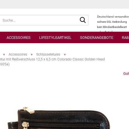
Suche...
Deutschland versandkos
sichere SSL Verbindung
kein Mindestbestellwert
schnelle Lieferung
ACCESSOIRES
LIFESTYLEARTIKEL
SONDERANGEBOTE
RAB
»
»
»
Accessoires
Schlüsseletuies
etui mit Reißverschluss 12,5 x 6,5 cm Colorado Classic Golden Head
605a)
Go