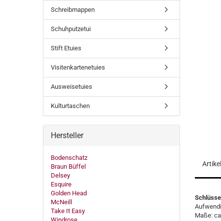
Schreibmappen
Schuhputzetui
Stift Etuies
Visitenkartenetuies
Ausweisetuies
Kulturtaschen
Hersteller
Bodenschatz
Artik
Braun Büffel
Delsey
Esquire
Golden Head
Schlüsse
McNeill
Aufwendig
Take It Easy
Maße: ca.
Windrose