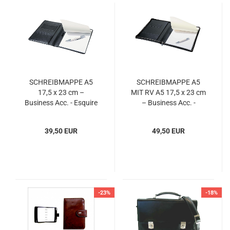
SCHREIBMAPPE A5
SCHREIBMAPPE A5
17,5 x 23 cm –
MIT RV A5 17,5 x 23 cm
Business Acc. - Esquire
– Business Acc. -
(ESba641233)
Esquire (ESba641333)
39,50 EUR
49,50 EUR
-23%
-18%