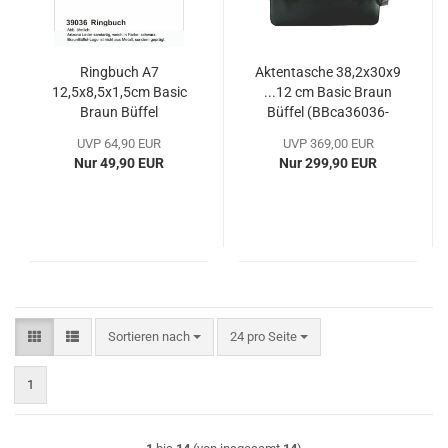
Ringbuch A7
Aktentasche 38,2x30x9
12,5x8,5x1,5cm Basic
...12 cm Basic Braun
Braun Büffel
Büffel (BBca36036-
(BBbc39036a)
50a)
UVP 64,90 EUR
UVP 369,00 EUR
Nur 49,90 EUR
Nur 299,90 EUR
Sortieren nach
pro Seite
Sortieren nach
24 pro Seite
1