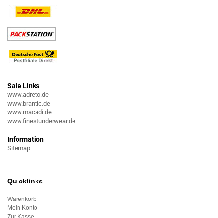
Sale Links
www.adreto.de
www.brantic.de
www.macadi.de
www.finestunderwear.de
Information
Sitemap
Quicklinks
Warenkorb
Mein Konto
Zur Kasse