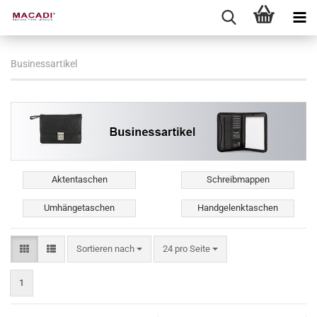
Businessartikel
Aktentaschen
Schreibmappen
Umhängetaschen
Handgelenktaschen
Sortieren nach
pro Seite
Sortieren nach
24 pro Seite
1