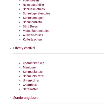
Pillendosen
Reisepasshülle
Schlüsseletuies
Schreibgeräteetuies
Schreibmappen
Schuhputzetui
Stift Etuies
Visitenkartenetuies
Ausweisetuies
Kulturtaschen
Lifestyleartikel
Kosmetiketuies
Manicure
Schmucketuis
Schmuckkoffer
Uhrenkoffer
Charmbox
Safekoffer
Sonderangebote