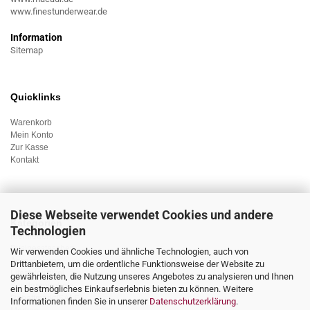
www.finestunderwear.de
Information
Sitemap
Quicklinks
Warenkorb
Mein Konto
Zur Kasse
Kontakt
Diese Webseite verwendet Cookies und andere
Kategorien
Technologien
Kleinlederwaren
Businesstaschen
Wir verwenden Cookies und ähnliche Technologien, auch von
Accessoieres
Drittanbietern, um die ordentliche Funktionsweise der Website zu
Lifestyleartikel
gewährleisten, die Nutzung unseres Angebotes zu analysieren und Ihnen
Sonderangebote
ein bestmögliches Einkaufserlebnis bieten zu können. Weitere
Rabattmarkt/SALE
Informationen finden Sie in unserer
Datenschutzerklärung
.