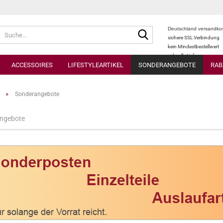
Suche...
Deutschland versandkos
sichere SSL Verbindung
kein Mindestbestellwert
schnelle Lieferung
ACCESSOIRES
LIFESTYLEARTIKEL
SONDERANGEBOTE
RAB
»
Sonderangebote
ngebote