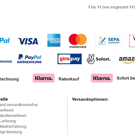
1
bis
11
(von insgesamt
11
teile
Versandoptionen:
and versandkostenfrei
weltweit
destbestellwert
Lieferung
 Markterfahrung
ige Beratung