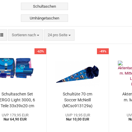
Schultaschen
Umhängetaschen
Sortieren nach
pro Seite
Sortieren nach
24 pro Seite
-63%
-49%
Schultaschen Set
Schultüte 70 cm
Akte
ERGO Light 3000, 6
Soccer McNeill
m. 
Teile 33x39x20 cm
(MCso913129a)
Blue Herts McNeill
UVP 179,95 EUR
UVP 19,95 EUR
UV
MCbh9575122SETa)
Nur 64,90 EUR
Nur 10,00 EUR
N