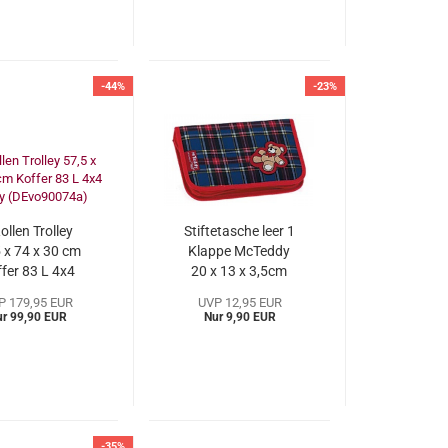
-44%
-23%
ollen Trolley
Stiftetasche leer 1
 x 74 x 30 cm
Klappe McTeddy
fer 83 L 4x4
20 x 13 x 3,5cm
Delsey
McNeill
P 179,95 EUR
UVP 12,95 EUR
Evo90074a)
(MCmt907128a)
ur 99,90 EUR
Nur 9,90 EUR
-35%