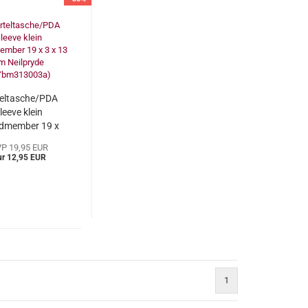
eltasche/PDA
leeve klein
dmember 19 x
3 cm Neilpryde
P 19,95 EUR
bm313003a)
ur 12,95 EUR
1