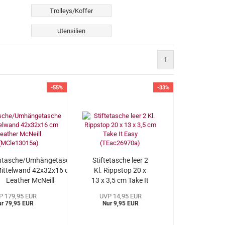
Trolleys/Koffer
Utensilien
1
-55%
-33%
ntasche/Umhängetasche
Stiftetasche leer 2
Mittelwand 42x32x16 cm
Kl. Rippstop 20 x
Leather McNeill
13 x 3,5 cm Take It
(MCle13015a)
Easy
P 179,95 EUR
UVP 14,95 EUR
(TEac26970a)
ur 79,95 EUR
Nur 9,95 EUR