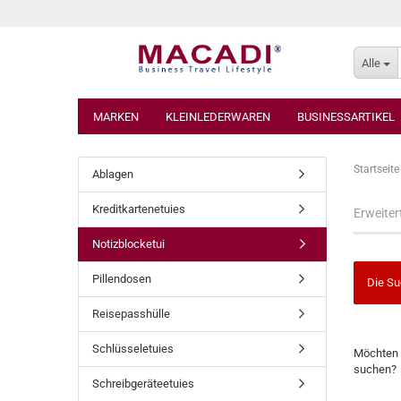
Alle
MARKEN
KLEINLEDERWAREN
BUSINESSARTIKEL
Startseite
Ablagen
Kreditkartenetuies
Erweiter
Notizblocketui
Pillendosen
Die Su
Reisepasshülle
MÖCHTE
Schlüsseletuies
Möchten 
SIE
suchen?
NOCH
Schreibgeräteetuies
EINMAL