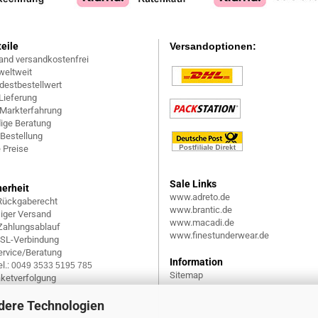
teile
Versandoptionen:
and versandkostenfrei
weltweit
destbestellwert
Lieferung
 Markterfahrung
ige Beratung
 Bestellung
 Preise
Sale Links
herheit
www.adreto.de
Rückgaberecht
www.brantic.de
siger Versand
www.macadi.de
 Zahlungsablauf
www.finestunderwear.de
SSL-Verbindung
rvice/Beratung
Information
l.:
0049 3533 5195 785
Sitemap
aketverfolgung
dere Technologien