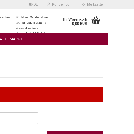
DE
Kundenlogin
Merkzettel
tenfrei
26 Jahre Markterfahrung
Ihr Warenkorb
fachkundige Beratung
0,00 EUR
Versand weltweit
Versand mit DPD, DHL
ATT - MARKT