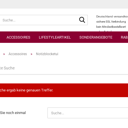
Suche...
Deutschland versandkos
sichere SSL Verbindung
kein Mindestbestellwert
schnelle Lieferung
ACCESSOIRES
LIFESTYLEARTIKEL
SONDERANGEBOTE
RAB
»
»
Accessoires
Notizblocketui
te Suche
che ergab keine genauen Treffer.
N
Sie noch einmal