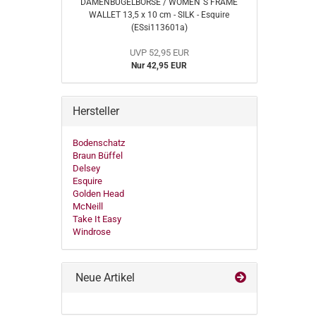
DAMENBÜGELBÖRSE / WOMEN´S FRAME
WALLET 13,5 x 10 cm - SILK - Esquire
(ESsi113601a)
UVP 52,95 EUR
Nur 42,95 EUR
Hersteller
Bodenschatz
Braun Büffel
Delsey
Esquire
Golden Head
McNeill
Take It Easy
Windrose
Neue Artikel