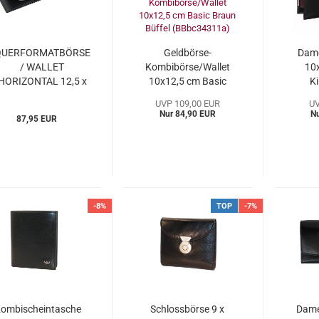
QUERFORMATBÖRSE
Geldbörse-
Dame
/ WALLET
Kombibörse/Wallet
10
HORIZONTAL 12,5 x
10x12,5 cm Basic
K
9,5 cm LOGO -
Braun Büffel
B
UVP 109,00 EUR
UV
squire (ESlo224410)
(BBbc34311a)
(BO
Nur 84,90 EUR
N
87,95 EUR
-8%
TOP
-7%
ombischeintasche
Schlossbörse 9 x
Dame