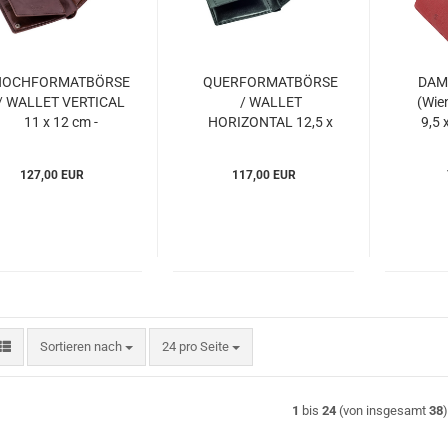
HOCHFORMATBÖRSE
QUERFORMATBÖRSE
DAM
/ WALLET VERTICAL
/ WALLET
(Wie
11 x 12 cm -
HORIZONTAL 12,5 x
9,5 
TOSKANA Esquire
9,5 cm - TOSKANA
(ESto047748)
Esquire
(E
127,00 EUR
117,00 EUR
(ESto228248)
Sortieren nach
pro Seite
Sortieren nach
24 pro Seite
1
bis
24
(von insgesamt
38