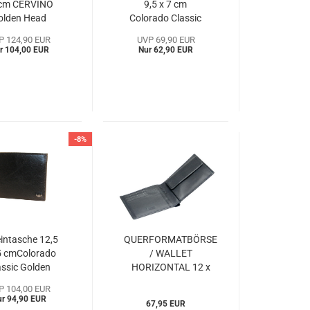
 cm CERVINO
9,5 x 7 cm
olden Head
Colorado Classic
Hcc282377s)
Golden Head
P 124,90 EUR
UVP 69,90 EUR
(GHcc131405a)
r 104,00 EUR
Nur 62,90 EUR
-8%
intasche 12,5
QUERFORMATBÖRSE
,5 cmColorado
/ WALLET
assic Golden
HORIZONTAL 12 x
Head
9,5 cm LOGO -
P 104,00 EUR
Hcc115405a)
Esquire (ESlo229510)
ur 94,90 EUR
67,95 EUR