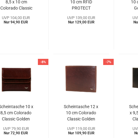
8,5 x 10 cm
10 cm RFID
10
Colorado Classic
PROTECT
G
Golden Head
Colorado Golden
(G
UVP 104,00 EUR
UVP 139,00 EUR
UV
(GHcc111905s)
Head
Nur 94,90 EUR
Nur 129,00 EUR
Nu
(GHcc114661a)
-8%
-7%
Scheintasche 10 x
Scheintasche 12 x
Sche
8,5 cm Colorado
10 cm Colorado
x 9
Classic Golden
Classic Golden
Cl
Head
Head
UVP 79,90 EUR
UVP 119,00 EUR
UV
(GHcc117605a)
(GHcc112505a)
(G
Nur 72,90 EUR
Nur 109,90 EUR
N