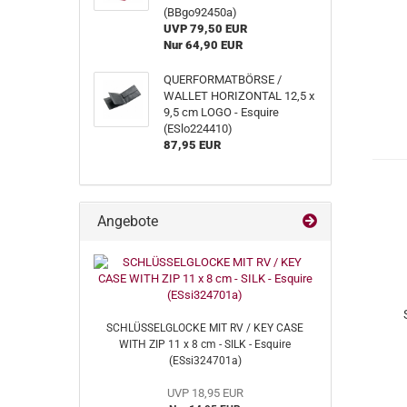
(BBgo92450a)
UVP 79,50 EUR
Nur 64,90 EUR
QUERFORMATBÖRSE /
WALLET HORIZONTAL 12,5 x
9,5 cm LOGO - Esquire
(ESlo224410)
87,95 EUR
Angebote
SCHLÜSSELGLOCKE MIT RV / KEY CASE
WITH ZIP 11 x 8 cm - SILK - Esquire
(ESsi324701a)
UVP 18,95 EUR