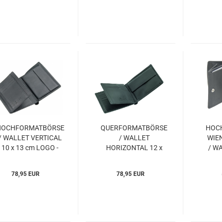
HOCHFORMATBÖRSE
QUERFORMATBÖRSE
HOC
/ WALLET VERTICAL
/ WALLET
WIE
10 x 13 cm LOGO -
HORIZONTAL 12 x
/ W
Esquire (ESlo048910)
9,5 cm LOGO -
SCC 
Esquire (ESlo288310)
Esqu
78,95 EUR
78,95 EUR