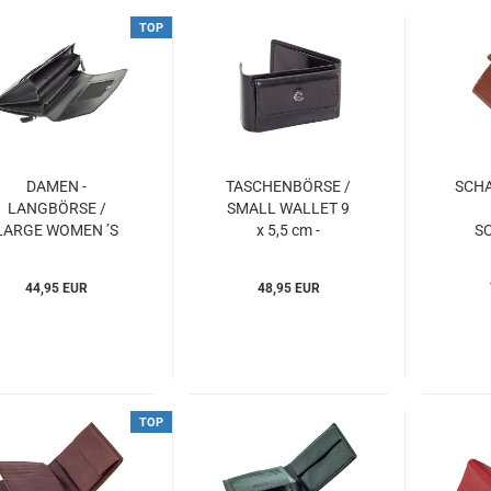
TOP
DAMEN -
TASCHENBÖRSE /
SCH
LANGBÖRSE /
SMALL WALLET 9
LARGE WOMEN ’S
x 5,5 cm -
S
WALLET 18,5 x 9,5
TOSKANA Esquire
SM
cm - ECO90
(ESto000548)
SC
44,95 EUR
48,95 EUR
Esquire
TOS
(ESeco124090)
(E
TOP