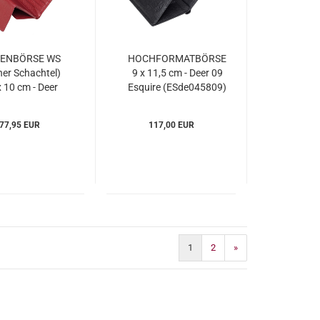
ENBÖRSE WS
HOCHFORMATBÖRSE
ner Schachtel)
9 x 11,5 cm - Deer 09
x 10 cm - Deer
Esquire (ESde045809)
09 Esquire
Sde003909)
77,95 EUR
117,00 EUR
1
2
»
)