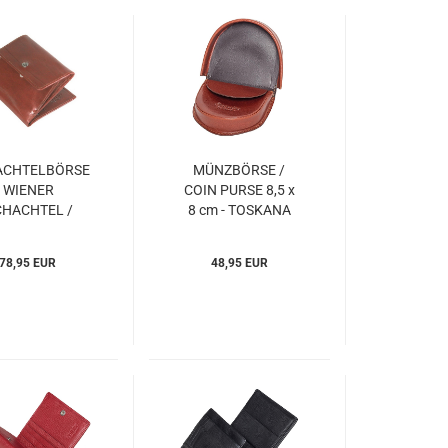
ACHTELBÖRSE
MÜNZBÖRSE /
WIENER
COIN PURSE 8,5 x
CHACHTEL /
8 cm - TOSKANA
ALL WALLET
Esquire
C 10 x 9 cm -
(ESto001348)
78,95 EUR
48,95 EUR
KANA Esquire
Sto003948)