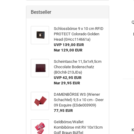
Bestseller
Schlossbörse 9 x 10 cm RFID
PROTECT Colorado Golden
Head (GHcc114661a)
UVP 139,00 EUR
E
Nur 129,00 EUR
Scheintasche 11,5x1x9,5cm
Chocolate Bodenschatz
(BOch8-213JDa)
UVP 42,95 EUR
Nur 29,95 EUR
DAMENBÖRSE WS (Wiener
Schachtel) 9,5 x 10 cm - Deer
09 Esquire (ESde003909)
77,95 EUR
Geldbörse/Wallet
Kombibörse mit RV 10x13cm
K
Golf Braun Büffel