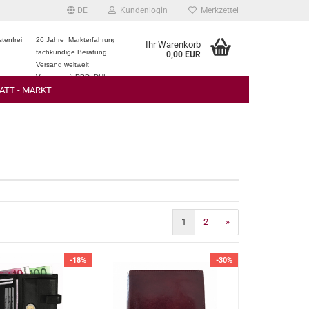
DE
Kundenlogin
Merkzettel
tenfrei
26 Jahre Markterfahrung
Ihr Warenkorb
fachkundige Beratung
0,00 EUR
Versand weltweit
Versand mit DPD, DHL
ATT - MARKT
1
2
»
-18%
-30%