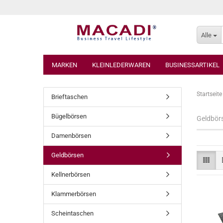
Alle
MARKEN
KLEINLEDERWAREN
BUSINESSARTIKEL
Startseite
Brieftaschen
Bügelbörsen
Geldbör
Damenbörsen
Geldbörsen
Kellnerbörsen
Klammerbörsen
Scheintaschen