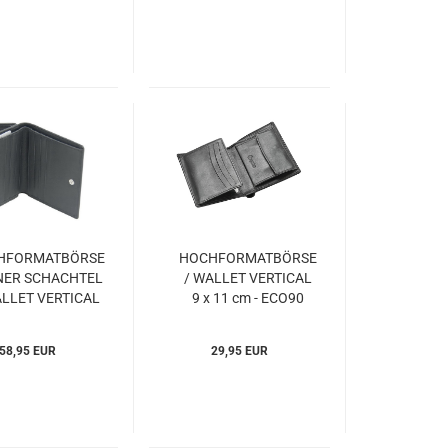
HFORMATBÖRSE
HOCHFORMATBÖRSE
NER SCHACHTEL
/ WALLET VERTICAL
ALLET VERTICAL
9 x 11 cm - ECO90
9 x 10 cm LOGO -
Esquire
ire (ESlo003910)
(ESeco045990)
58,95 EUR
29,95 EUR