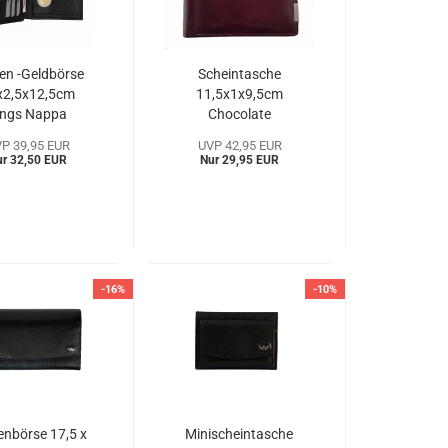
n -Geldbörse
Scheintasche
x2,5x12,5cm
11,5x1x9,5cm
ings Nappa
Chocolate
odenschatz
Bodenschatz
P 39,95 EUR
UVP 42,95 EUR
kn8-712KNa)
(BOch8-213JDa)
ur 32,50 EUR
Nur 29,95 EUR
-16%
-10%
nbörse 17,5 x
Minischeintasche