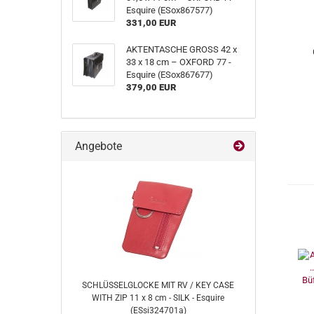
Esquire (ESox867577)
331,00 EUR
AKTENTASCHE GROSS 42 x
33 x 18 cm – OXFORD 77 -
Esquire (ESox867677)
379,00 EUR
Angebote
SCHLÜSSELGLOCKE MIT RV / KEY CASE
WITH ZIP 11 x 8 cm - SILK - Esquire
(ESsi324701a)