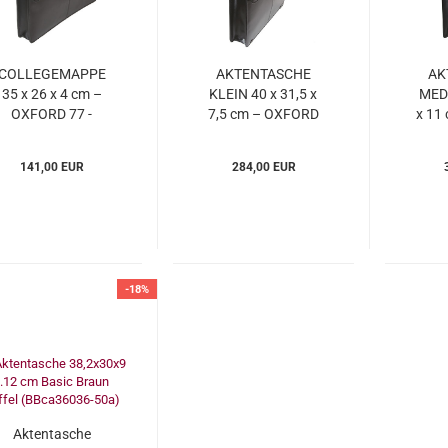
COLLEGEMAPPE
AKTENTASCHE
AK
35 x 26 x 4 cm –
KLEIN 40 x 31,5 x
MEDI
OXFORD 77 -
7,5 cm – OXFORD
x 11
Esquire
77 - Esquire
7
(ESox880277)
(ESox867477)
(E
141,00 EUR
284,00 EUR
-18%
Aktentasche