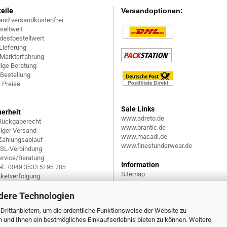
teile
Versandoptionen:
and versandkostenfrei
weltweit
destbestellwert
Lieferung
 Markterfahrung
ige Beratung
 Bestellung
 Preise
Sale Links
herheit
www.adreto.de
Rückgaberecht
www.brantic.de
siger Versand
www.macadi.de
 Zahlungsablauf
www.finestunderwear.de
SSL-Verbindung
rvice/Beratung
Information
l.:
0049 3533 5195 785
Sitemap
aketverfolgung
dere Technologien
rittanbietern, um die ordentliche Funktionsweise der Website zu
n und Ihnen ein bestmögliches Einkaufserlebnis bieten zu können. Weitere