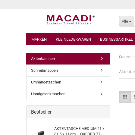
Alle
MARKEN
KLEINLEDERWAREN
BUSINESSARTIKEL
Startseite
Aktentaschen
Schreibmappen
Aktenta
Umhängetaschen
Handgelenktaschen
Bestseller
AKTENTASCHE MEDIUM 41 x
31,5 x 11 cm – OXFORD 77 -