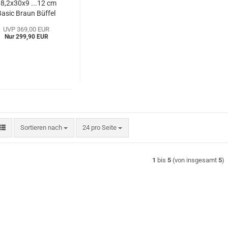
8,2x30x9 ...12 cm
Basic Braun Büffel
(BBca36036-50a)
UVP 369,00 EUR
Nur 299,90 EUR
Sortieren nach
pro Seite
Sortieren nach
24 pro Seite
1
bis
5
(von insgesamt
5
)