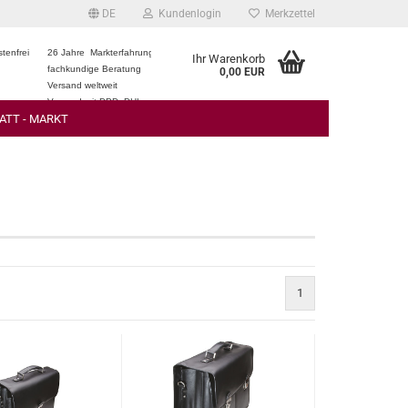
DE
Kundenlogin
Merkzettel
tenfrei
26 Jahre Markterfahrung
Ihr Warenkorb
fachkundige Beratung
0,00 EUR
Versand weltweit
Versand mit DPD, DHL
ATT - MARKT
1