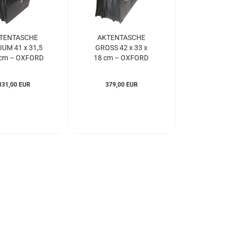
TENTASCHE
AKTENTASCHE
UM 41 x 31,5
GROSS 42 x 33 x
 cm – OXFORD
18 cm – OXFORD
7 - Esquire
77 - Esquire
Sox867577)
(ESox867677)
331,00 EUR
379,00 EUR