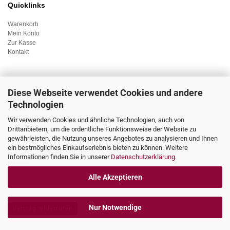
Quicklinks
Warenkorb
Mein Konto
Zur Kasse
Kontakt
Diese Webseite verwendet Cookies und andere
Kategorien
Technologien
Kleinlederwaren
Businesstaschen
Wir verwenden Cookies und ähnliche Technologien, auch von
Accessoieres
Drittanbietern, um die ordentliche Funktionsweise der Website zu
Lifestyleartikel
gewährleisten, die Nutzung unseres Angebotes zu analysieren und Ihnen
Sonderangebote
ein bestmögliches Einkaufserlebnis bieten zu können. Weitere
Rabattmarkt/SALE
Informationen finden Sie in unserer
Datenschutzerklärung
.
Marken
Alle Akzeptieren
Nur Notwendige
Vertrag widerrufen