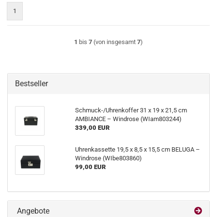
1
1
bis
7
(von insgesamt
7
)
Bestseller
Schmuck-/Uhrenkoffer 31 x 19 x 21,5 cm
AMBIANCE – Windrose (WIam803244)
339,00 EUR
Uhrenkassette 19,5 x 8,5 x 15,5 cm BELUGA –
Windrose (WIbe803860)
99,00 EUR
Angebote