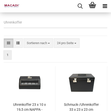
Uhrenkoffer
Sortieren nach
pro Seite
Sortieren nach
24 pro Seite
1
Uhrenkoffer 23 x 10 x
Schmuck-/Uhrenkoffer
19,5 cm NAPPA -
33 x 23 x 23 cm