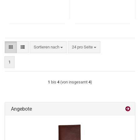
Sortieren nach
pro Seite
Sortieren nach
24 pro Seite
1
1
bis
4
(von insgesamt
4
)
Angebote