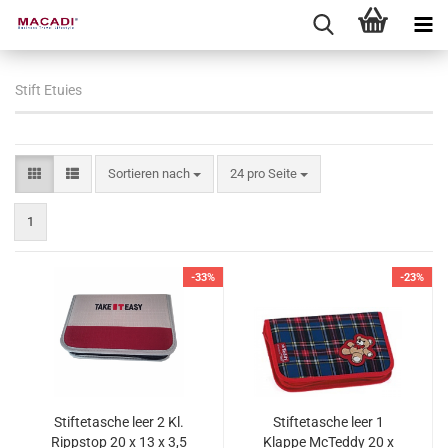
Stift Etuies
Sortieren nach
pro Seite
Sortieren nach
24 pro Seite
1
-33%
-23%
Stiftetasche leer 2 Kl.
Stiftetasche leer 1
Rippstop 20 x 13 x 3,5
Klappe McTeddy 20 x