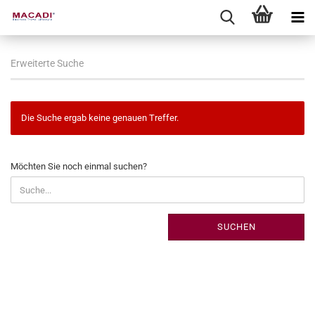
Erweiterte Suche
Die Suche ergab keine genauen Treffer.
MÖCHTEN
Möchten Sie noch einmal suchen?
SIE
NOCH
EINMAL
SUCHEN?
SUCHEN