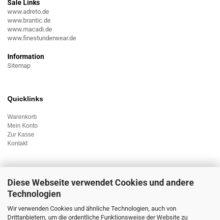
Sale Links
www.adreto.de
www.brantic.de
www.macadi.de
www.finestunderwear.de
Information
Sitemap
Quicklinks
Warenkorb
Mein Konto
Zur Kasse
Kontakt
Diese Webseite verwendet Cookies und andere
Kategorien
Technologien
Kleinlederwaren
Businesstaschen
Wir verwenden Cookies und ähnliche Technologien, auch von
Accessoieres
Drittanbietern, um die ordentliche Funktionsweise der Website zu