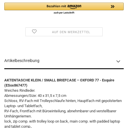
AUF DEN MERKZETTEL
Artikelbeschreibung
AKTENTASCHE KLEIN / SMALL BRIEFCASE – OXFORD 77 - Esquire
(ESox867477)
Weiches Rindleder.
Abmessungen/Size: 40 x 31,5 x 7,5 cm
Schloss, RV-Fach mit Trolleyschlaufe hinten, Hauptfach mit gepolsterten
Laptop- und Tabletfach,
RV-Fach, Frontfach mit Büroeinteilung, abnehmbarer und verstellbarer
Umhängeriemen.
lock, zip comp. with trolley loop on back, main comp. with padded laptop
and tablet comp.,