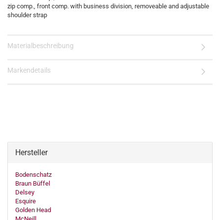
zip comp., front comp. with business division, removeable and adjustable
shoulder strap
Materialbeschreibung
Markendetails
Hersteller
Bodenschatz
Braun Büffel
Delsey
Esquire
Golden Head
McNeill