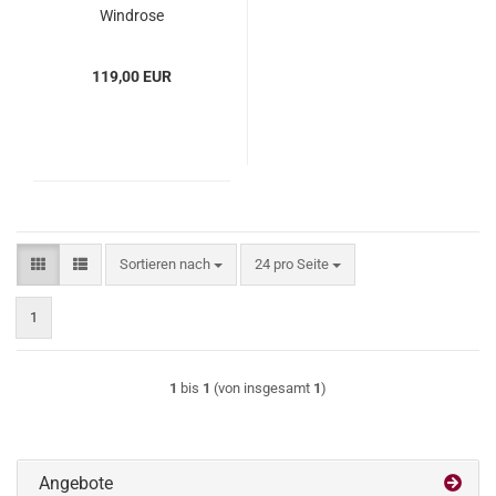
Windrose
(WIam803237)
119,00 EUR
Sortieren nach
pro Seite
Sortieren nach
24 pro Seite
1
1
bis
1
(von insgesamt
1
)
Angebote