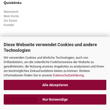
Quicklinks
Warenkorb
Mein Konto
Zur Kasse
Kontakt
Diese Webseite verwendet Cookies und andere
Kategorien
Technologien
Kleinlederwaren
Businesstaschen
Wir verwenden Cookies und ähnliche Technologien, auch von
Accessoieres
Drittanbietern, um die ordentliche Funktionsweise der Website zu
Lifestyleartikel
gewährleisten, die Nutzung unseres Angebotes zu analysieren und Ihnen
Sonderangebote
ein bestmögliches Einkaufserlebnis bieten zu können. Weitere
Rabattmarkt/SALE
Informationen finden Sie in unserer
Datenschutzerklärung
.
Marken
Alle Akzeptieren
Nur Notwendige
Vertrag widerrufen