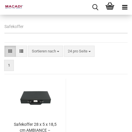
Safekoffer
Sortieren nach
pro Seite
Sortieren nach
24 pro Seite
1
Safekoffer 28 x 5 x 18,5
cm AMBIANCE –