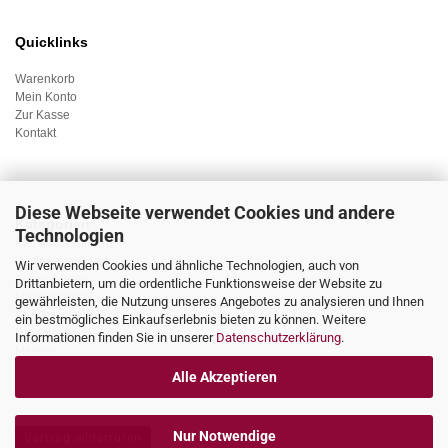
Quicklinks
Warenkorb
Mein Konto
Zur Kasse
Kontakt
Diese Webseite verwendet Cookies und andere
Kategorien
Technologien
Kleinlederwaren
Businesstaschen
Wir verwenden Cookies und ähnliche Technologien, auch von
Accessoieres
Drittanbietern, um die ordentliche Funktionsweise der Website zu
Lifestyleartikel
gewährleisten, die Nutzung unseres Angebotes zu analysieren und Ihnen
Sonderangebote
ein bestmögliches Einkaufserlebnis bieten zu können. Weitere
Rabattmarkt/SALE
Informationen finden Sie in unserer
Datenschutzerklärung
.
Marken
Alle Akzeptieren
Nur Notwendige
Vertrag widerrufen