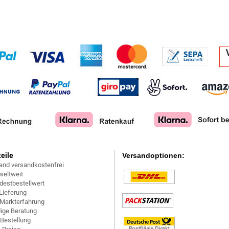
teile
Versandoptionen:
and versandkostenfrei
weltweit
destbestellwert
Lieferung
 Markterfahrung
ige Beratung
 Bestellung