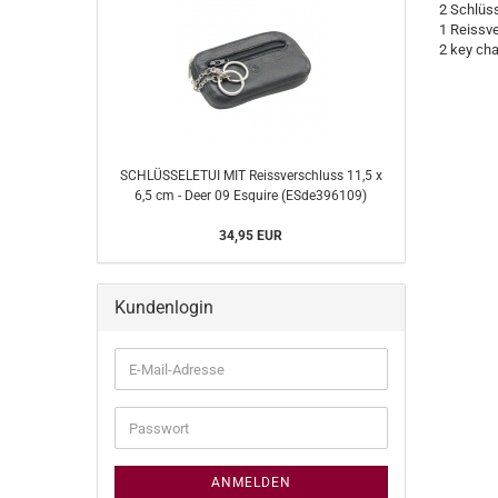
2 Schlüss
1 Reissve
2 key cha
SCHLÜSSELETUI MIT Reissverschluss 11,5 x
6,5 cm - Deer 09 Esquire (ESde396109)
34,95 EUR
Kundenlogin
E-
Mail-
Adresse
Passwort
ANMELDEN