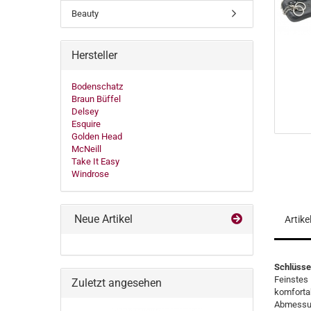
Beauty
Hersteller
Bodenschatz
Braun Büffel
Delsey
Esquire
Golden Head
McNeill
Take It Easy
Windrose
Neue Artikel
Artik
Schlüssel
Feinstes 
Zuletzt angesehen
komforta
Abmessun