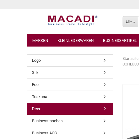
Alle
MARKEN
KLEINLEDERWAREN
BUSINESSARTIKEL
Startseite
Logo
SCHLÜSSEL
Silk
Eco
Toskana
Deer
Businesstaschen
Business ACC