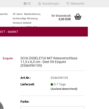
DE
Kundenlogin
Merkzettel
tenfrei
26 Jahre Markterfahrung
Ihr Warenkorb
fachkundige Beratung
0,00 EUR
Versand weltweit
Versand mit DPD, DHL
ATT - MARKT
SCHLÜSSELETUI MIT Reissverschluss
Esquire
11,5 x 6,5 cm - Deer 09 Esquire
(ESde396109)
Art.Nr.:
ESde396109
Lieferzeit:
3-7 Tage
(Ausland abweichend)
Farbe: