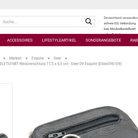
Suche...
Deutschland versandkos
sichere SSL Verbindung
kein Mindestbestellwert
schnelle Lieferung
ACCESSOIRES
LIFESTYLEARTIKEL
SONDERANGEBOTE
RAB
»
»
»
»
Marken
Esquire
Deer
ETUI MIT Reissverschluss 11,5 x 6,5 cm - Deer 09 Esquire (ESde396109)