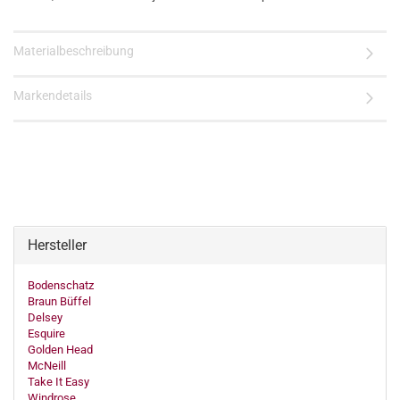
Materialbeschreibung
Markendetails
Hersteller
Bodenschatz
Braun Büffel
Delsey
Esquire
Golden Head
McNeill
Take It Easy
Windrose