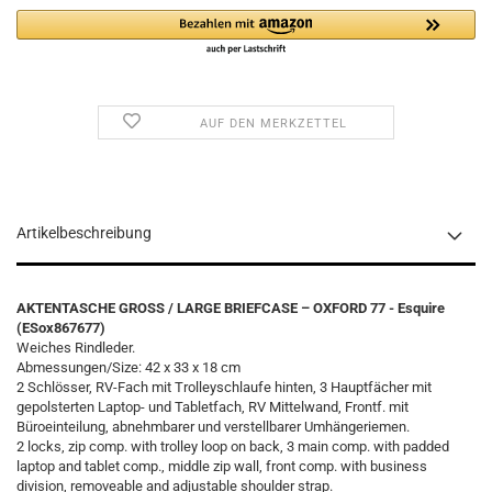
AUF DEN MERKZETTEL
Artikelbeschreibung
AKTENTASCHE GROSS / LARGE BRIEFCASE – OXFORD 77 - Esquire
(ESox867677)
Weiches Rindleder.
Abmessungen/Size: 42 x 33 x 18 cm
2 Schlösser, RV-Fach mit Trolleyschlaufe hinten, 3 Hauptfächer mit
gepolsterten Laptop- und Tabletfach, RV Mittelwand, Frontf. mit
Büroeinteilung, abnehmbarer und verstellbarer Umhängeriemen.
2 locks, zip comp. with trolley loop on back, 3 main comp. with padded
laptop and tablet comp., middle zip wall, front comp. with business
division, removeable and adjustable shoulder strap.